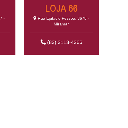
LOJA 66
7 -
Rua Epitácio Pessoa, 3678 -
Miramar
(83) 3113-4366