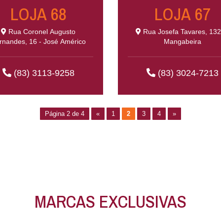
LOJA 68
LOJA 67
Rua Coronel Augusto
Rua Josefa Tavares, 132
rnandes, 16 - José Américo
Mangabeira
(83) 3113-9258
(83) 3024-7213
Página 2 de 4
«
1
2
3
4
»
MARCAS EXCLUSIVAS