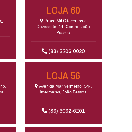
LOJA 60
Praça Mil Oitocentos e
31,
Dezessete, 14, Centro, João
Pessoa
(83) 3206-0020
LOJA 56
lho,
Avenida Mar Vermelho, S/N,
oa
Intermares, João Pessoa
(83) 3032-6201